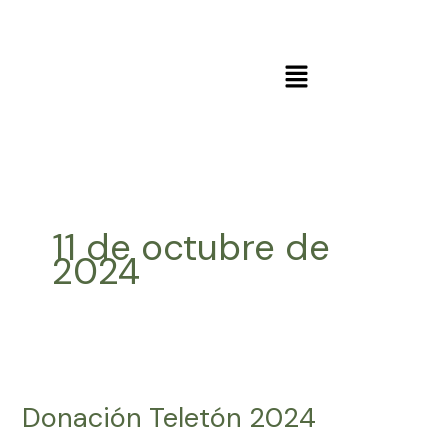
Ir
al
contenido
Menú
11 de octubre de
2024
Donación
Teletón
Donación Teletón 2024
2024