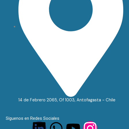
14 de Febrero 2065, Of 1003, Antofagasta - Chile
Síguenos en Redes Sociales
L
W
Y
I