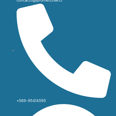
contacto@promecchile.cl
+569-95414595