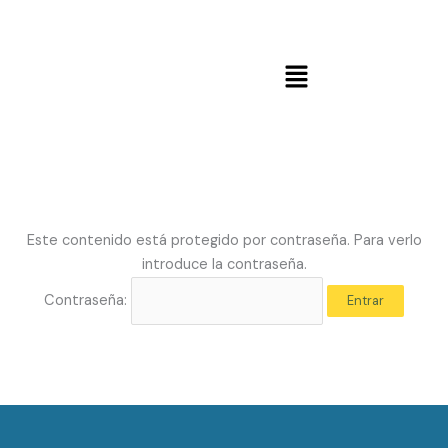
Ir
al
contenido
Menú
Este contenido está protegido por contraseña. Para verlo
introduce la contraseña.
Contraseña: