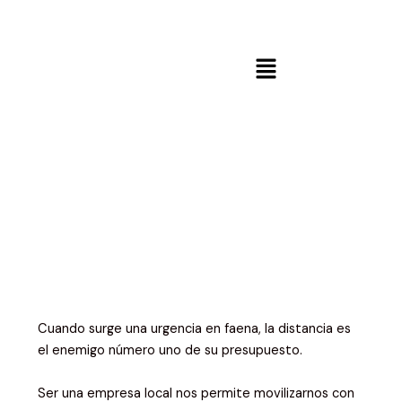
Ir
al
contenido
Menú
Cuando surge una urgencia en faena, la distancia es
el enemigo número uno de su presupuesto.
Ser una empresa local nos permite movilizarnos con